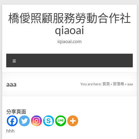
Skip
to
橋僾照顧服務勞動合作社
content
qiaoai
iqiaoai.com
選
單
aaa
You are here:
首頁
»
部落格
»
aaa
分享頁面
hhh