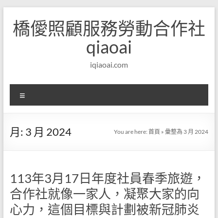
Skip
to
橋僾照顧服務勞動合作社
content
qiaoai
iqiaoai.com
選
單
月:
3 月 2024
You are here:
首頁
»
彙整為 3 月 2024
113年3月17日年度社員春季旅遊，
合作社就像一家人，凝聚大家的向
心力，這個目標與計劃被新冠肺炎