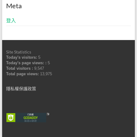
Meta
登入
Site Statistics
Today's visitors:
5
Today's page views: :
5
Total visitors :
9,547
Total page views:
13,975
隱私權保護政策