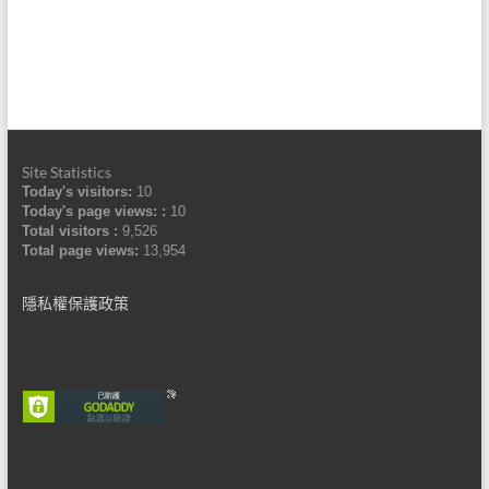
Site Statistics
Today's visitors:
10
Today's page views: :
10
Total visitors :
9,526
Total page views:
13,954
隱私權保護政策